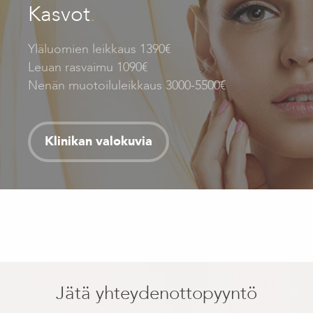
Kasvot
.
Yläluomien leikkaus 1390€
Leuan rasvaimu 1090€
Nenän muotoiluleikkaus 3000-5500€
Klinikan valokuvia
Jätä yhteydenottopyyntö