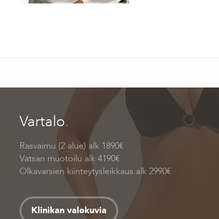
Vartalo
.
Rasvaimu (2 alue) alk 1890€
Vatsan muotoilu alk 4190€
Olkavarsien kiinteytysleikkaus alk 2990€
Klinikan valokuvia