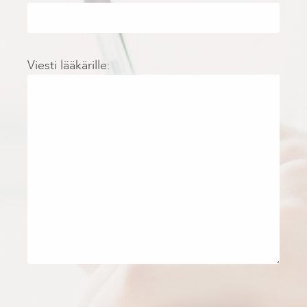
Viesti lääkärille: