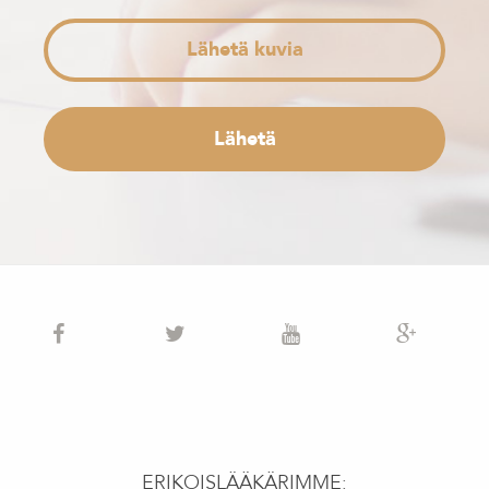
Lähetä kuvia
ERIKOISLÄÄKÄRIMME: