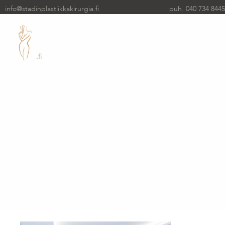
info@stadinplastiikkakirurgia.fi
puh. 040 734 8445