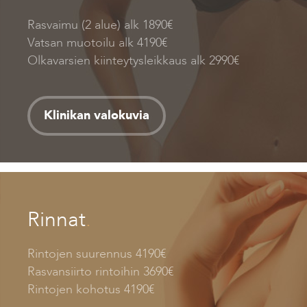
Rasvaimu (2 alue) alk 1890€
Vatsan muotoilu alk 4190€
Olkavarsien kiinteytysleikkaus alk 2990€
Klinikan valokuvia
Rinnat
.
Rintojen suurennus 4190€
Rasvansiirto rintoihin 3690€
Rintojen kohotus 4190€