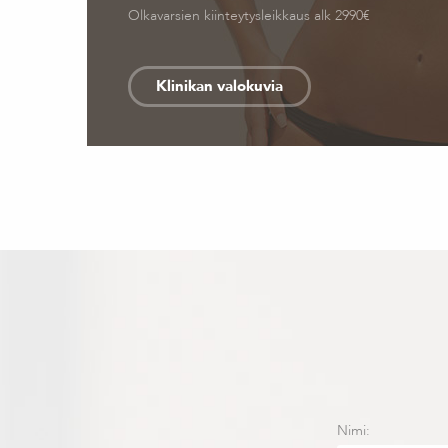
Olkavarsien kiinteytysleikkaus alk 2990€
Klinikan valokuvia
Nimi: