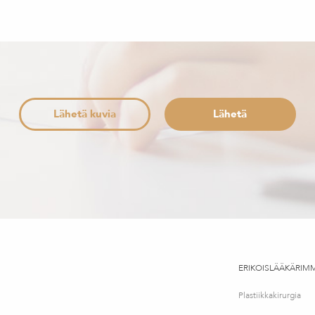
Lähetä kuvia
ERIKOISLÄÄKÄRIM
Plastiikkakirurgia