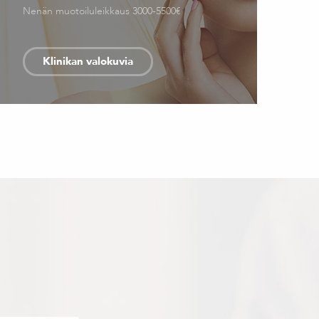
Nenän muotoiluleikkaus 3000-5500€
Klinikan valokuvia