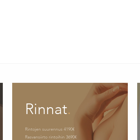
Rinnat
.
Rintojen suurennus 4190€
Rasvansiirto rintoihin 3690€