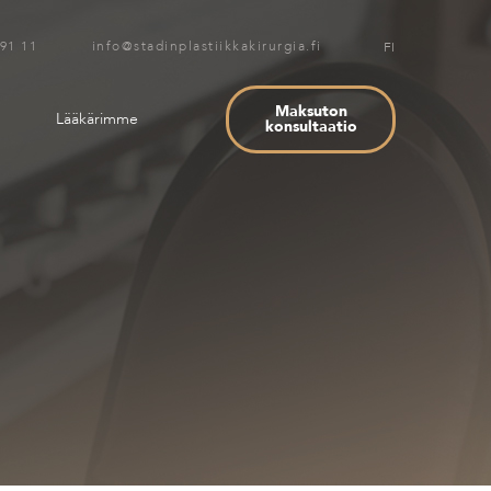
 91 11 info@stadinplastiikkakirurgia.fi
FI
Maksuton
Lääkärimme
konsultaatio