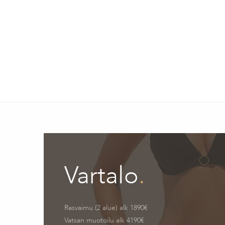
Vartalo
.
Rasvaimu (2 alue) alk 1890€
Vatsan muotoilu alk 4190€