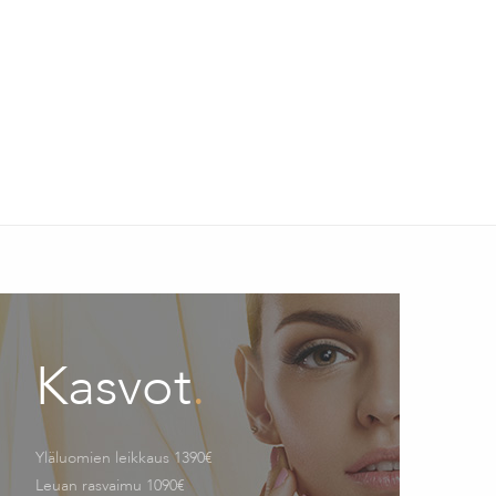
Kasvot
.
Yläluomien leikkaus 1390€
Leuan rasvaimu 1090€