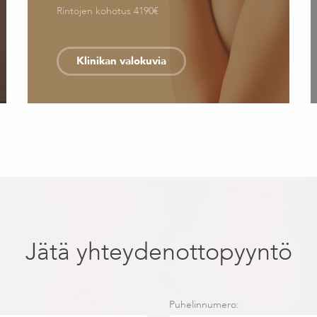
Rintojen kohotus 4190€
Klinikan valokuvia
Jätä yhteydenottopyyntö
Puhelinnumero: