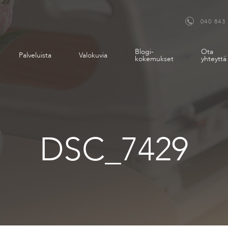
040 843
Blogi-
Ota
Palveluista
Valokuvia
kokemukset
yhteyttä
DSC_7429