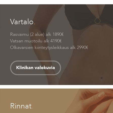
Vartalo
.
Rasvaimu (2 alue) alk 1890€
Vatsan muotoilu alk 4190€
Olkavarsien kiinteytysleikkaus alk 2990€
Klinikan valokuvia
Rinnat
.