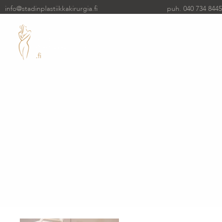
info@stadinplastiikkakirurgia.fi
puh. 040 734 8445