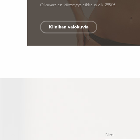
Olkavarsien kiinteytysleikkaus alk 2990€
Klinikan valokuvia
Nimi: