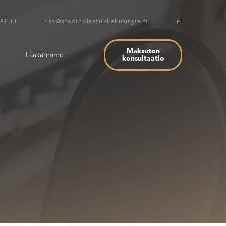
 91 11 info@stadinplastiikkakirurgia.fi
FI
Maksuton
Lääkärimme
konsultaatio