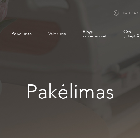
040 843
Blogi-
Ota
Palveluista
Valokuvia
kokemukset
yhteyttä
Pakėlimas