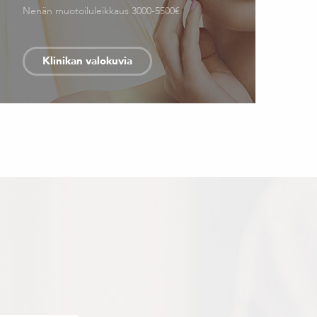
Nenän muotoiluleikkaus 3000-5500€
Klinikan valokuvia