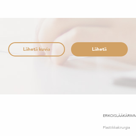
Lähetä kuvia
ERIKOISLÄÄKÄRIM
Plastiikkakirurgia