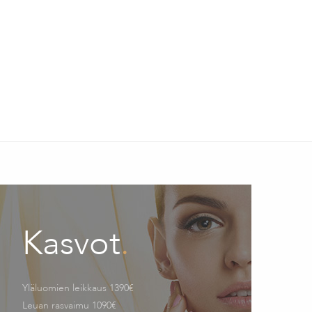
Kasvot
.
Yläluomien leikkaus 1390€
Leuan rasvaimu 1090€