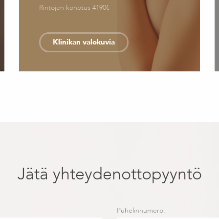
Rintojen kohotus 4190€
Klinikan valokuvia
Jätä yhteydenottopyyntö
Puhelinnumero: