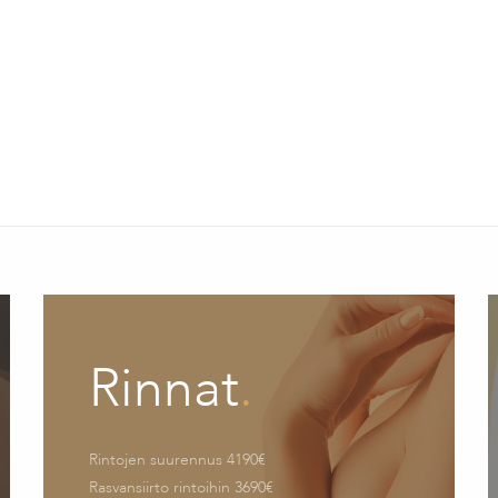
Rinnat
.
Rintojen suurennus 4190€
Rasvansiirto rintoihin 3690€