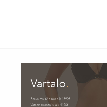
Vartalo
.
Rasvaimu (2 alue) alk 1890€
Vatsan muotoilu alk 4190€