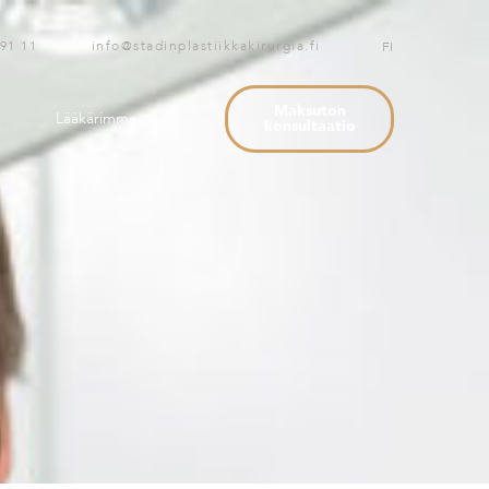
 91 11 info@stadinplastiikkakirurgia.fi
FI
Maksuton
Lääkärimme
konsultaatio