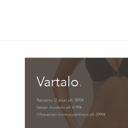
Vartalo
.
Rasvaimu (2 alue) alk 1890€
Vatsan muotoilu alk 4190€
Olkavarsien kiinteytysleikkaus alk 2990€