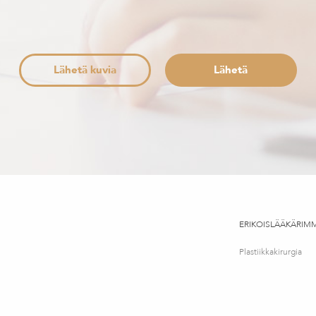
Lähetä kuvia
ERIKOISLÄÄKÄRIM
Plastiikkakirurgia