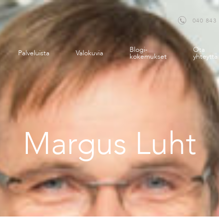
040 843
Blogi-
Ota
Palveluista
Valokuvia
kokemukset
yhteyttä
Margus Luht