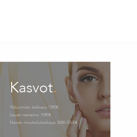
Kasvot
.
Yläluomien leikkaus 1390€
Leuan rasvaimu 1090€
Nenän muotoiluleikkaus 3000-5500€