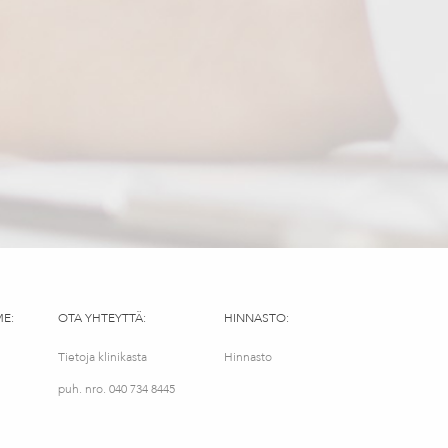
ME:
OTA YHTEYTTÄ:
HINNASTO:
Tietoja klinikasta
Hinnasto
puh. nro. 040 734 8445