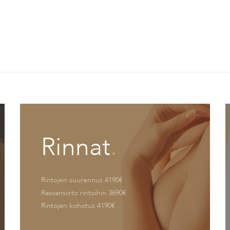
Rinnat
.
Rintojen suurennus 4190€
Rasvansiirto rintoihin 3690€
Rintojen kohotus 4190€